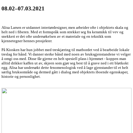
08.02–07.03.2021
Alisa Larsen er utdannet interiørdesigner, men arbeider ofte i objektets skala og
helt ned i fiberen. Med et formspråk som strekker seg fra keramikk til vev og
snekkeri er det ofte undersøkelsen av et materiale og en teknikk som
kjennetegner hennes prosjekter.
På Kiosken har hun jobbet med treskjæring til matbordet ved å bearbeide lokale
treslag for hånd. Vi danner sterke bånd med noen av bruksgjenstandene vi velger
å omgi oss med. Disse får gjerne en helt spesiell plass i hjemmet - koppen man
alltid drikker kaffen ut av, skjeen som gjør seg best til å grave ned i ett bløtkokt
egg. Alisa har undersøkt dette fenomenologisk ved å lage gjenstander til et helt
særlig bruksområde og dermed gått i dialog med objektets iboende egenskaper,
historie og personlighet.