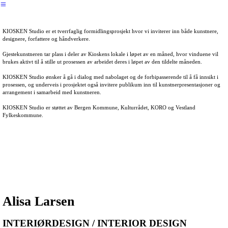
︎
KIOSKEN Studio er et tverrfaglig formidlingsprosjekt hvor vi inviterer inn både kunstnere,
designere, forfattere og håndverkere.
Gjestekunstneren tar plass i deler av Kioskens lokale i løpet av en måned, hvor vinduene vil
brukes aktivt til å stille ut prosessen av arbeidet deres i løpet av den tildelte måneden.
KIOSKEN Studio ønsker å gå i dialog med nabolaget og de forbipasserende til å få innsikt i
prosessen, og underveis i prosjektet også invitere publikum inn til kunstnerpresentasjoner og
arrangement i samarbeid med kunstneren.
KIOSKEN Studio er støttet av Bergen Kommune, Kulturrådet, KORO og Vestland
Fylkeskommune.
Alisa Larsen
INTERIØRDESIGN / INTERIOR DESIGN